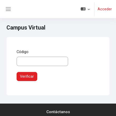
Salta al contenido principal
Acceder
Panel lateral
Campus Virtual
Código
Contáctanos