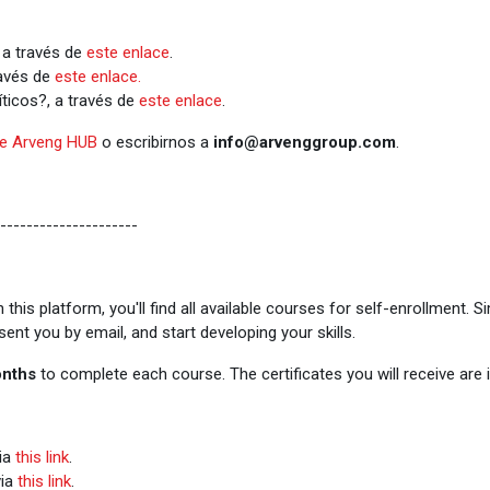
, a través de
este enlace
.
ravés de
este enlace.
ticos?, a través de
este enlace
.
e Arveng HUB
o escribirnos a
info@arvenggroup.com
.
---------------------
his platform, you'll find all available courses for self-enrollment. S
ent you by email, and start developing your skills.
nths
to complete each course. The certificates you will receive are
via
this link
.
via
this link
.