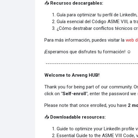
📥
Recursos descargables:
Guía para optimizar tu perfil de LinkedIn
Guía esencial del Código ASME VIII, a t
¿Cómo destrabar conflictos técnicos crí
Para más información, puedes visitar la
web d
¡Esperamos que disfrutes tu formación! ☺️
--------------------------------------------------
Welcome to Arveng HUB!
Thank you for being part of our community. On t
click on
"Self-enroll"
, enter the password we s
Please note that once enrolled, you have
2 mo
📥
Downloadable resources:
Guide to optimize your LinkedIn profile 
Essential Guide to the ASME VIII Code, 