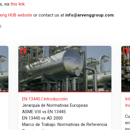
s, via
this link
.
eng HUB website
or contact us at
info@arvenggroup.com
.
️
EN 13445 | Introducción
Int
EN 13445 | Introducción
In
Jerarquía de Normativas Europeas
In
ASME VIII vs EN 13445
Cu
EN 13445 vs AD 2000
e
Marco de Trabajo. Normativas de Referencia
in